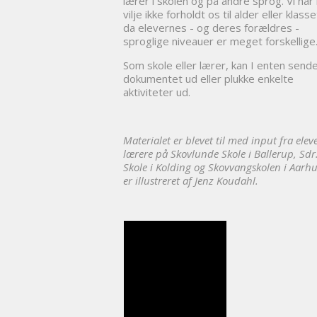
lærer i skolen og på andre sprog. Vi ha
vilje ikke forholdt os til alder eller klasse
da elevernes - og deres forældres -
sproglige niveauer er meget forskellige
Som skole eller lærer, kan I enten send
dokumentet ud eller plukke enkelte
aktiviteter ud.
Materialet er blevet til med input fra elev
lærere på Skovlunde Skole i Ballerup, Sdr
Skole i Kolding og Skovvangskolen i Aarh
er illustreret af Jenz Koudahl.