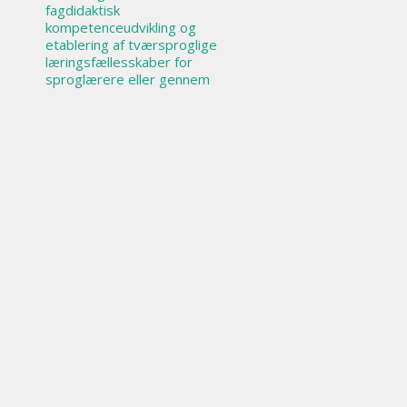
fagdidaktisk
kompetenceudvikling og
etablering af tværsproglige
læringsfællesskaber for
sproglærere eller gennem
lokale eller kommunale
fremmedsprogsstrategier,
der løfter sprogfagene.