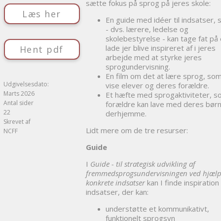
sætte fokus på sprog på jeres skole:
Læs her
En guide med idéer til indsatser, 
- dvs. lærere, ledelse og
skolebestyrelse - kan tage fat på 
lade jer blive inspireret af i jeres
Hent pdf
arbejde med at styrke jeres
sprogundervisning.
En film om det at lære sprog, som
Udgivelsesdato:
vise elever og deres forældre.
Marts 2026
Et hæfte med sprogaktiviteter, 
Antal sider
forældre kan lave med deres bør
22
derhjemme.
Skrevet af
Lidt mere om de tre resurser:
NCFF
Guide
I
Guide - til strategisk udvikling af
fremmedsprogsundervisningen ved hjælp
konkrete indsatser
kan I finde inspiration 
indsatser, der kan:
understøtte et kommunikativt,
funktionelt sprogsyn