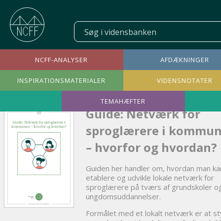
NCFF-ANALYSER
AFDÆKNINGER
INSPIRATIONSMATERIALER
VIDENSNOTATER
TEMAHÆFTER
Guide: Netværk for
sproglærere i kommu
– hvorfor og hvordan?
Guiden her handler om, hvordan man ka
etablere og udvikle lokale netværk for
sproglærere på tværs af grundskoler o
ungdomsuddannelser.
Formålet med et lokalt netværk er at s