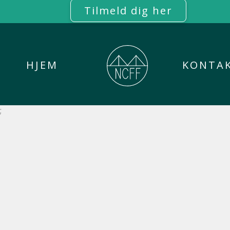
Tilmeld dig her
HJEM
KONTA
;