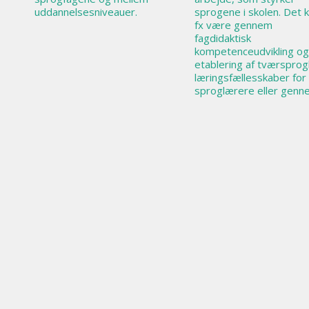
uddannelsesniveauer.
sprogene i skolen. Det 
fx være gennem
fagdidaktisk
kompetenceudvikling og
etablering af tværsprog
læringsfællesskaber for
sproglærere eller genn
lokale eller kommunale
fremmedsprogsstrategi
der løfter sprogfagene.