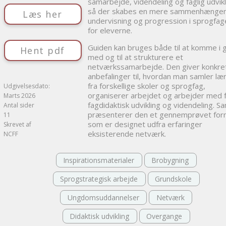
samarbejde, videndeling og faglig udvikl
så der skabes en mere sammenhænge
Læs her
undervisning og progression i sprogfa
for eleverne.
Guiden kan bruges både til at komme i 
Hent pdf
med og til at strukturere et
netværkssamarbejde. Den giver konkre
anbefalinger til, hvordan man samler læ
fra forskellige skoler og sprogfag,
Udgivelsesdato:
organiserer arbejdet og arbejder med 
Marts 2026
fagdidaktisk udvikling og videndeling. S
Antal sider
præsenterer den et gennemprøvet for
11
som er designet udfra erfaringer
Skrevet af
eksisterende netværk.
NCFF
Inspirationsmaterialer
Brobygning
Sprogstrategisk arbejde
Grundskole
Ungdomsuddannelser
Netværk
Didaktisk udvikling
Overgange