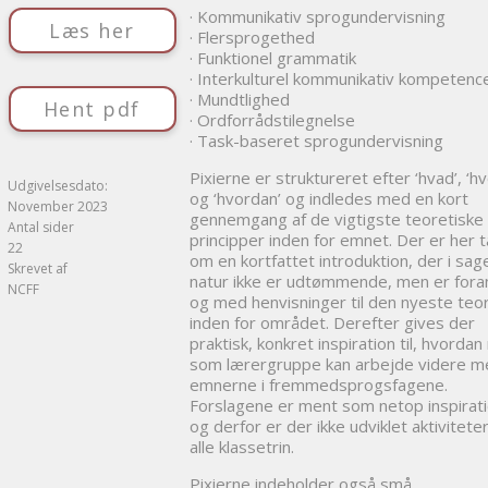
· Kommunikativ sprogundervisning
Læs her
· Flersprogethed
· Funktionel grammatik
· Interkulturel kommunikativ kompetenc
· Mundtlighed
Hent pdf
· Ordforrådstilegnelse
· Task-baseret sprogundervisning
Pixierne er struktureret efter ‘hvad’, ‘hv
Udgivelsesdato:
og ‘hvordan’ og indledes med en kort
November 2023
gennemgang af de vigtigste teoretiske
Antal sider
principper inden for emnet. Der er her t
22
om en kortfattet introduktion, der i sag
Skrevet af
natur ikke er udtømmende, men er foran
NCFF
og med henvisninger til den nyeste teor
inden for området. Derefter gives der
praktisk, konkret inspiration til, hvorda
som lærergruppe kan arbejde videre 
emnerne i fremmedsprogsfagene.
Forslagene er ment som netop inspirati
og derfor er der ikke udviklet aktiviteter 
alle klassetrin.
Pixierne indeholder også små