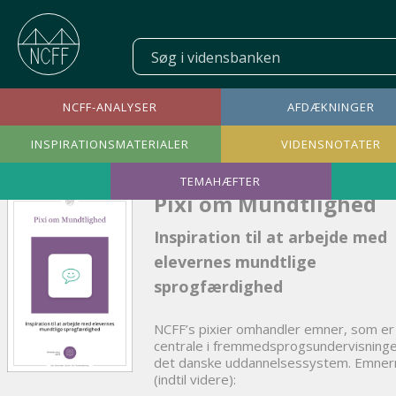
NCFF-ANALYSER
AFDÆKNINGER
INSPIRATIONSMATERIALER
VIDENSNOTATER
TEMAHÆFTER
Pixi om Mundtlighed
Inspiration til at arbejde med
elevernes mundtlige
sprogfærdighed
NCFF’s pixier omhandler emner, som er
centrale i fremmedsprogsundervisninge
det danske uddannelsessystem. Emner
(indtil videre):