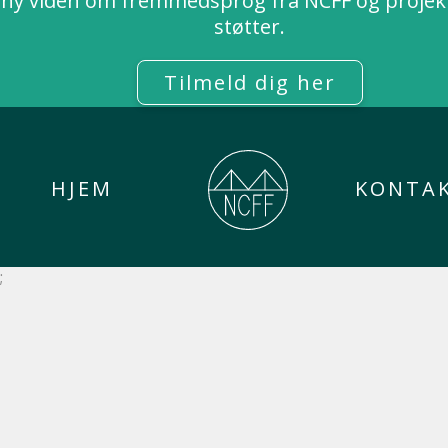
ny viden om fremmedsprog fra NCFF og projekt
støtter.
Tilmeld dig her
HJEM
KONTA
;