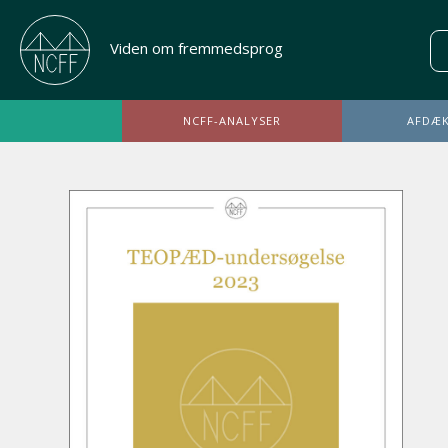
Viden om fremmedsprog
NCFF-ANALYSER
AFDÆK