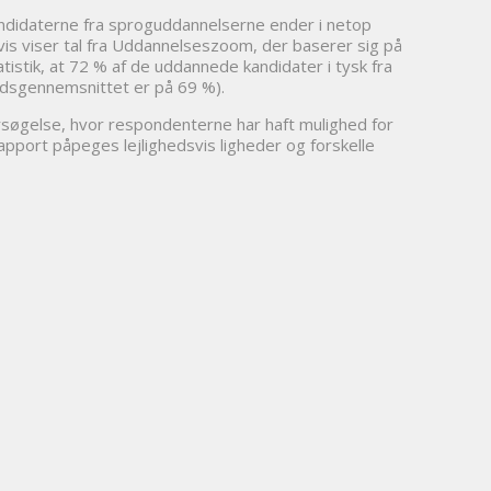
andidaterne fra sproguddannelserne ender i netop
is viser tal fra Uddannelseszoom, der baserer sig på
istik, at 72 % af de uddannede kandidater i tysk fra
andsgennemsnittet er på 69 %).
rsøgelse, hvor respondenterne har haft mulighed for
pport påpeges lejlighedsvis ligheder og forskelle