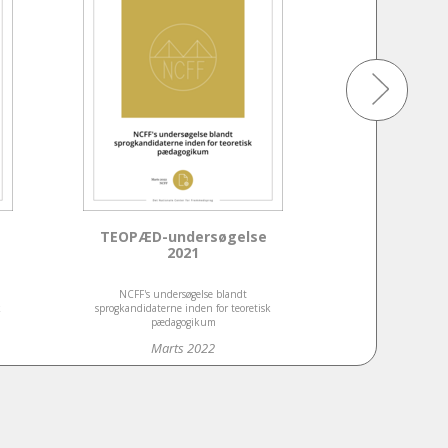
TEOPÆD-undersøgelse
Overgange o
2021
fremmeds
NCFF's undersøgelse blandt
En vifte 
k
sprogkandidaterne inden for teoretisk
pædagogikum
Marts 2022
Maj