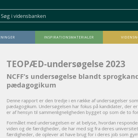
NINGER
INSPIRATIONSMATERIALER
VIDENSN
TEOPÆD-undersøgelse 2023
NCFF’s undersøgelse blandt sprogkand
pædagogikum
Denne rapport er den tredje i en række af undersøgelser som 
pædagogikum. Undersøgelsen har fokus på kandidater, der e
er af hensyn til sammenligneligheden bygget op som de to f
Formålet med undersøgelsen er at belyse, hvordan respond
viden og de færdigheder, de har med sig fra deres universit
færdigheder, de oplever at have brug for i deres job som gy