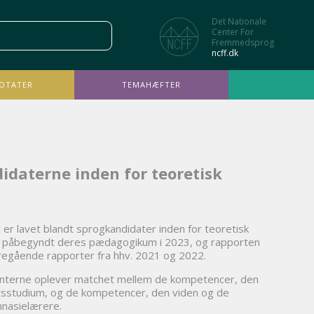
Det Nationale
Center For
Fremmedsprog
ncff.dk
OTATER
TEMAHÆFTER
idaterne inden for teoretisk
er lavet blandt sprogkandidater inden for teoretisk
r påbegyndt deres pædagogikum i 2023, og rapporten
oregående rapporter fra hhv. 2021 og 2022.
enterne oplever matchet mellem de kompetencer, den
etsstudium, og de kompetencer, den viden og de
mnasielærere.