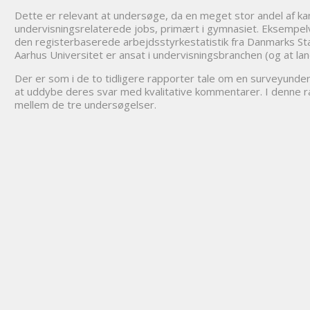
Dette er relevant at undersøge, da en meget stor andel af k
undervisningsrelaterede jobs, primært i gymnasiet. Eksempelv
den registerbaserede arbejdsstyrkestatistik fra Danmarks Stat
Aarhus Universitet er ansat i undervisningsbranchen (og at l
Der er som i de to tidligere rapporter tale om en surveyunde
at uddybe deres svar med kvalitative kommentarer. I denne ra
mellem de tre undersøgelser.