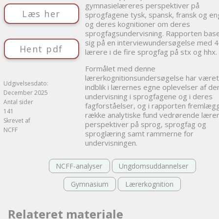
gymnasielæreres perspektiver på
Læs her
sprogfagene tysk, spansk, fransk og en
og deres kognitioner om deres
sprogfagsundervisning. Rapporten bas
sig på en interviewundersøgelse med 
Hent pdf
lærere i de fire sprogfag på stx og hhx.
Formålet med denne
lærerkognitionsundersøgelse har været 
Udgivelsesdato:
indblik i lærernes egne oplevelser af de
December 2025
undervisning i sprogfagene og i deres
Antal sider
fagforståelser, og i rapporten fremlæg
141
række analytiske fund vedrørende lære
Skrevet af
perspektiver på sprog, sprogfag og
NCFF
sproglæring samt rammerne for
undervisningen.
NCFF-analyser
Ungdomsuddannelser
Gymnasium
Lærerkognition
Relateret materiale