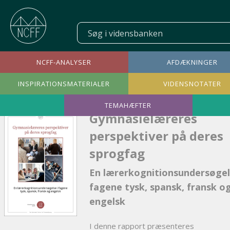
NCFF-ANALYSER
AFDÆKNINGER
INSPIRATIONSMATERIALER
VIDENSNOTATER
TEMAHÆFTER
Gymnasielæreres
perspektiver på deres
sprogfag
En lærerkognitionsundersøgel
fagene tysk, spansk, fransk o
engelsk
I denne rapport præsenteres